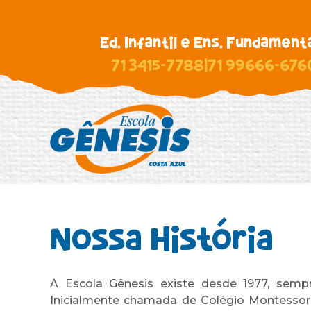
Ed. Infantil e Ens. Fundamenta
71 3415-7788
|
71 99666-676
Nossa Hist
o
ria
A Escola Gênesis existe desde 1977, semp
Inicialmente chamada de Colégio Montessori