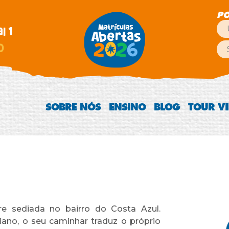
PO
l 1
0
SOBRE NÓS
ENSINO
BLOG
TOUR V
re sediada no bairro do Costa Azul.
ano, o seu caminhar traduz o próprio